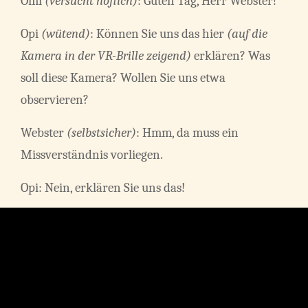
Omi
(versucht höflich)
: Guten Tag, Herr Webster!
Opi
(wütend)
: Können Sie uns das hier
(auf die
Kamera in der VR-Brille zeigend)
erklären? Was
soll diese Kamera? Wollen Sie uns etwa
observieren?
Webster
(selbstsicher)
: Hmm, da muss ein
Missverständnis vorliegen.
Opi: Nein, erklären Sie uns das!
Webster
(scheinheilig)
: Oh, das ist ja wirklich eine
Kamera?!
(zu seinem Assistenten)
Du Trottel, was
soll das?
Assistent
(ängstlich)
: Äh, das war wohl ein Fehler