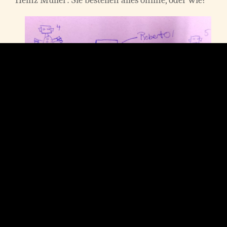
Bob: Ja, ich habe hier meine Assistentin, die schaut
immer nach, ob ich alles im Kühlschrank habe.
Und wenn nicht, bestellt die das einfach nach. So
funktioniert das heutzutage. Außerdem – ahh, da
kommt ja schon einer der Roboter.
NannyBot kommt in den Raum und spricht Bob an