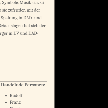
, Symbole, Musik u.a. zu
b sie zufrieden mit der
ie Spaltung in DAD- und
Geburtstagen hat sich der
ürger in DV und DAD-
Handelnde Personen:
Rudolf
Franz