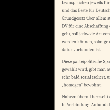
beanspruchen jeweils für
und das Beste für Deutsc
Grundgesetz über allem st
DV für eine Abschaffung 
geht, soll jedwede Art vo
werden können, solange 
dafür vorhanden ist.
Diese parteipolitische Sp
gewählt wird, gibt man auf
sehr bald sozial isoliert
„homogen“ bewohnt.
Nahezu überall herrscht 
in Verbindung. Anhand d