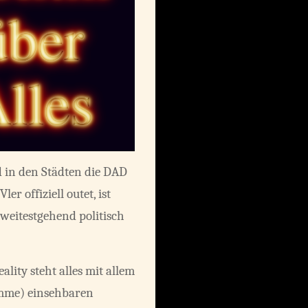
d in den Städten die DAD
r offiziell outet, ist
 weitestgehend politisch
ity steht alles mit allem
amme) einsehbaren