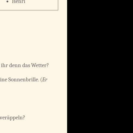
Henri
t ihr denn das Wetter?
ine Sonnenbrille. (
Er
 veräppeln?