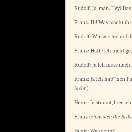
Rudolf: Ja, man. Hey! Das 
Franz: Hi! Was macht ihr
Rudolf: Wir warten auf d
Franz: Hätte ich nicht ge
Rudolf: Ja ich muss nach
Franz: Ja ich hab‘ ‘nen P
lacht.
)
Henri: Ja stimmt, hier ich
Franz (
zieht sich die Brill
Henri: Was denn?