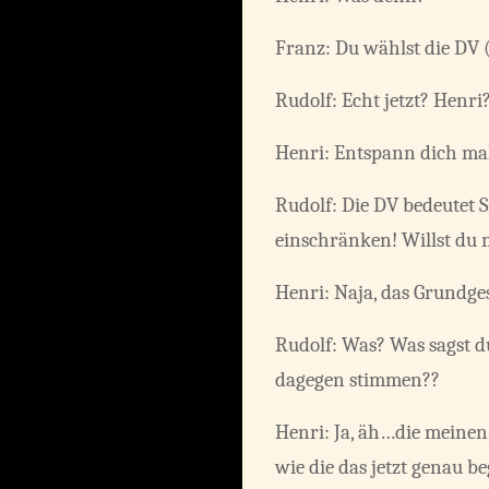
Franz: Du wählst die DV 
Rudolf: Echt jetzt? Henri
Henri: Entspann dich m
Rudolf: Die DV bedeutet 
einschränken! Willst du
Henri: Naja, das Grundges
Rudolf: Was? Was sagst d
dagegen stimmen??
Henri: Ja, äh…die meinen,
wie die das jetzt genau b