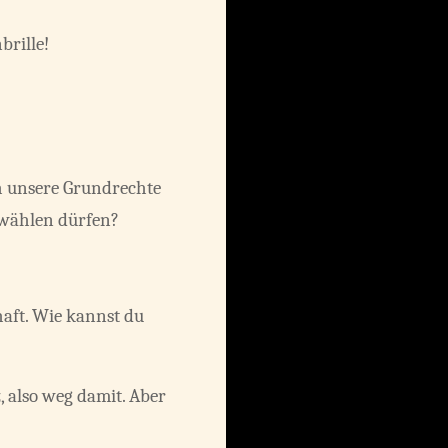
brille!
ch unsere Grundrechte
 wählen dürfen?
haft. Wie kannst du
, also weg damit. Aber