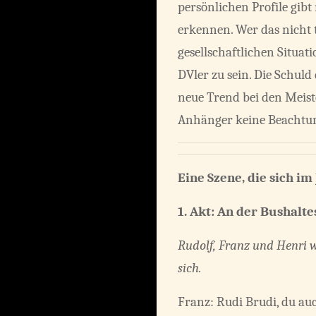
persönlichen Profile gibt
erkennen. Wer das nicht tu
gesellschaftlichen Situat
DVler zu sein. Die Schuld
neue Trend bei den Meist
Anhänger keine Beachtun
Eine Szene, die sich i
1. Akt:
An der Bushalte
Rudolf, Franz und Henri w
sich.
Franz: Rudi Brudi, du au