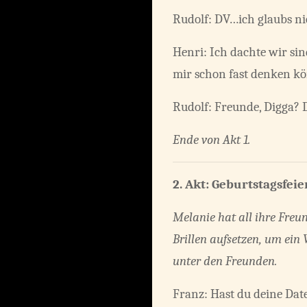
Rudolf: DV…ich glaubs ni
Henri: Ich dachte wir si
mir schon fast denken kön
Rudolf: Freunde, Digga?
Ende von Akt 1.
2. Akt:
Geburtstagsfeie
Melanie hat all ihre Freu
Brillen aufsetzen, um ein 
unter den Freunden.
Franz: Hast du deine Da