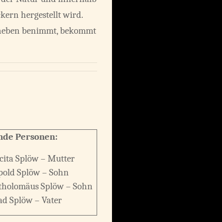
kern hergestellt wird.
daneben benimmt, bekommt
nde Personen:
cita Splöw – Mutter
pold Splöw – Sohn
tholomäus Splöw – Sohn
ad Splöw – Vater