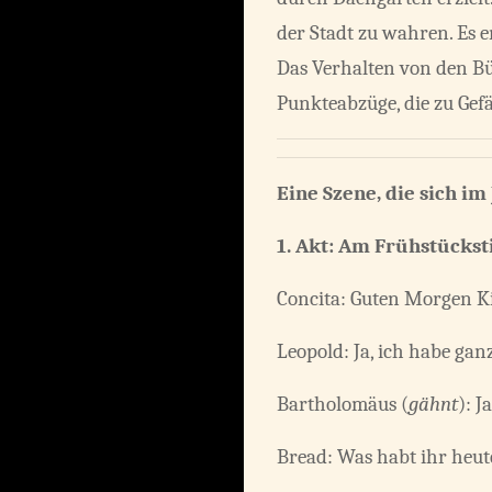
der Stadt zu wahren. Es e
Das Verhalten von den B
Punkteabzüge, die zu Gef
Eine Szene, die sich i
1. Akt:
Am Frühstückst
Concita: Guten Morgen Ki
Leopold: Ja, ich habe gan
Bartholomäus (
gähnt
): J
Bread: Was habt ihr heut