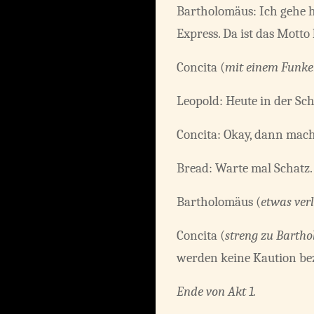
Bartholomäus: Ich gehe h
Express. Da ist das Motto
Concita (
mit einem Funke
Leopold: Heute in der Sc
Concita: Okay, dann macht
Bread: Warte mal Schatz.
Bartholomäus (
etwas ver
Concita (
streng zu Barth
werden keine Kaution beza
Ende von Akt 1.