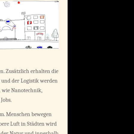
. Zusätzlich erhalten die
 und der Logistik werden
 wie Nanotechnik,
Jobs.
Form. Menschen bewegen
bere Luft in Städten wird
n der Natur und innerhalb