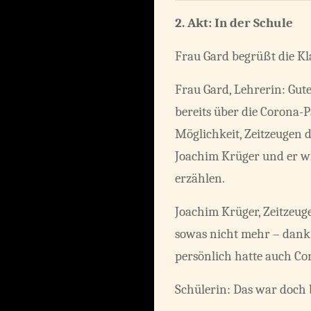
2. Akt:
In der Schule
Frau Gard begrüßt die Kl
Frau Gard, Lehrerin: Gut
bereits über die Corona-
Möglichkeit, Zeitzeugen 
Joachim Krüger und er wi
erzählen.
Joachim Krüger, Zeitzeuge
sowas nicht mehr – dank 
persönlich hatte auch C
Schülerin: Das war doch 