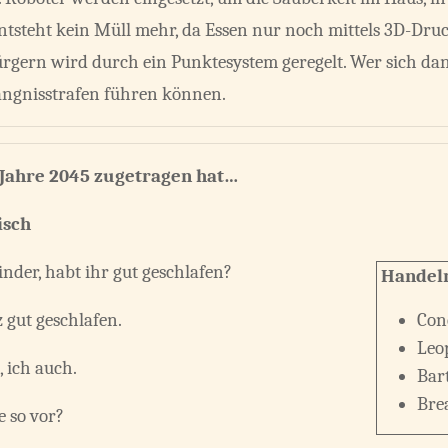
ntsteht kein Müll mehr, da Essen nur noch mittels 3D-Druc
ürgern wird durch ein Punktesystem geregelt. Wer sich 
ängnisstrafen führen können.
m Jahre 2045 zugetragen hat…
isch
nder, habt ihr gut geschlafen?
Handel
z gut geschlafen.
Con
Leo
a, ich auch.
Bar
Bre
e so vor?