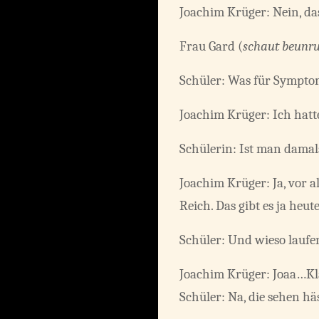
Joachim Krüger: Nein, das
Frau Gard (
schaut beunr
Schüler: Was für Sympto
Joachim Krüger: Ich hatte
Schülerin: Ist man dama
Joachim Krüger: Ja, vor
Reich. Das gibt es ja h
Schüler: Und wieso lauf
Joachim Krüger: Joaa…Kla
Schüler: Na, die sehen häs