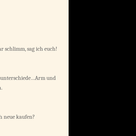
ar schlimm, sag ich euch!
ensunterschiede…Arm und
.
ch neue kaufen?