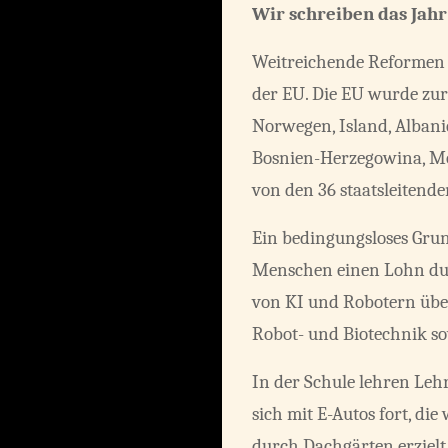
Wir schreiben das Jahr
Weitreichende Reformen
der EU. Die EU wurde zur 
Norwegen, Island, Albani
Bosnien-Herzegowina, Mo
von den 36 staatsleitend
Ein bedingungsloses Grun
Menschen einen Lohn durc
von KI und Robotern übe
Robot- und Biotechnik so
In der Schule lehren Leh
sich mit E-Autos fort, d
durch Dachgärten erzielt