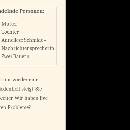
delnde Personen:
Mutter
Tochter
Anneliese Schmidt –
Nachrichtensprecherin
Zwei Bauern
t uns wieder eine
denheit steigt. Sie
weiter. Wir haben live
ßten Probleme?