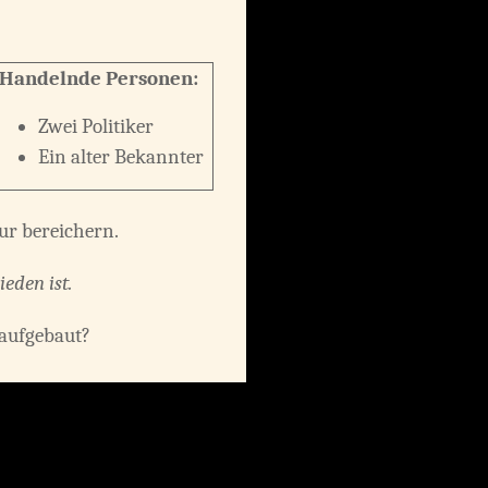
Handelnde Personen:
Zwei Politiker
Ein alter Bekannter
nur bereichern.
eden ist.
 aufgebaut?
einen möglichst hohen