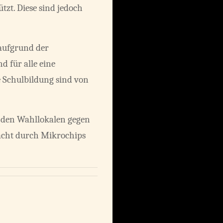
zt. Diese sind jedoch
 aufgrund der
 für alle eine
e Schulbildung sind von
 den Wahllokalen gegen
macht durch Mikrochips