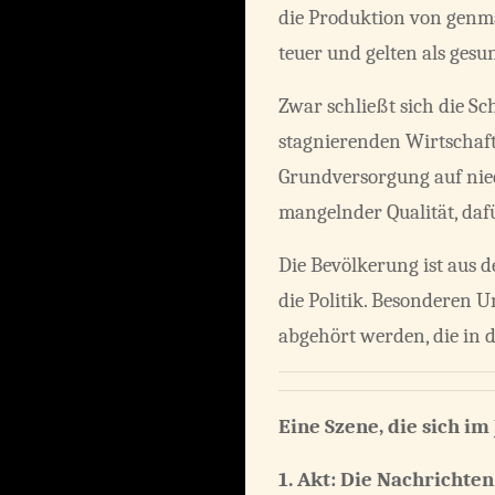
die Produktion von genma
teuer und gelten als gesu
Zwar schließt sich die S
stagnierenden Wirtschaft
Grundversorgung auf nied
mangelnder Qualität, dafü
Die Bevölkerung ist aus
die Politik. Besonderen 
abgehört werden, die in 
Eine Szene, die sich i
1. Akt:
Die Nachrichten