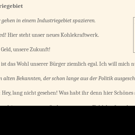
riegebiet
r gehen in einem Industriegebiet spazieren.
red! Hier steht unser neues Kohlekraftwerk.
r Geld, unsere Zukunft!
r ist das Wohl unserer Bürger ziemlich egal. Ich will mich 
 alten Bekannten, der schon lange aus der Politik ausgeschi
: Hey, lang nicht gesehen! Was habt ihr denn hier Schönes
reund, ist unser ganzer Stolz: unser neues Kohlekraftwerk.
les dafür, um noch mehr Kohlekraftwerke zu errichten und 
.