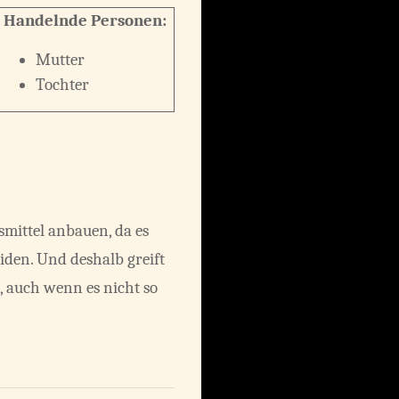
Handelnde Personen:
Mutter
Tochter
smittel anbauen, da es
den. Und deshalb greift
 auch wenn es nicht so