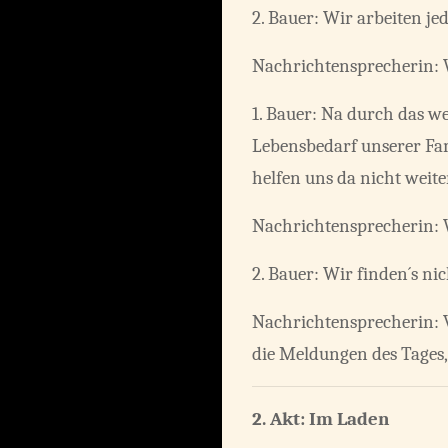
2. Bauer: Wir arbeiten je
Nachrichtensprecherin: W
1. Bauer: Na durch das we
Lebensbedarf unserer Fam
helfen uns da nicht weite
Nachrichtensprecherin: 
2. Bauer: Wir finden´s nic
Nachrichtensprecherin: V
die Meldungen des Tages, 
2. Akt:
Im Laden