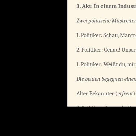
3. Akt:
In einem Indust
Zwei politische Mitstreite
1. Politiker: Schau, Manf
2. Politiker: Genau! Unse
1. Politiker: Weißt du, mi
Die beiden begegnen einem
Alter Bekannter (
erfreut
)
2. Politiker: Das, mein F
1. Politiker: Wir tun al
Gewinn daraus zu ziehen