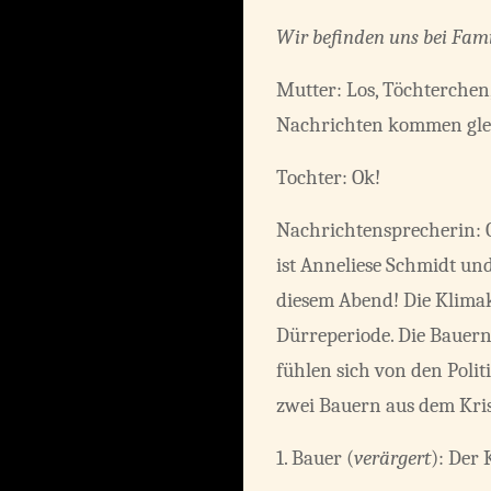
Wir befinden uns bei Famil
Mutter: Los, Töchterchen
Nachrichten kommen gle
Tochter: Ok!
Nachrichtensprecherin:
ist Anneliese Schmidt un
diesem Abend! Die Klimak
Dürreperiode. Die Bauern 
fühlen sich von den Polit
zwei Bauern aus dem Kris
1. Bauer (
verärgert
): Der