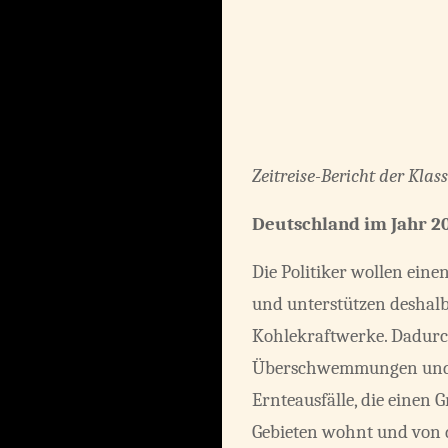
Zeitreise-Bericht der Klas
Deutschland im Jahr 2
Die Politiker wollen ein
und unterstützen deshal
Kohlekraftwerke. Dadurch
Überschwemmungen und 
Ernteausfälle, die einen 
Gebieten wohnt und von d