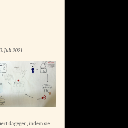
. Juli 202
1
uert dagegen, indem sie