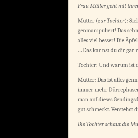
Frau Müller geht mit ihre
Mutter (
zur Tochter
): Si
genmanipuliert! Das schme
alles viel besser! Die Äp
… Das kannst du dir gar n
Tochter: Und warum ist d
Mutter: Das ist alles gen
immer mehr Dürrephasen g
man auf dieses Gendingsd
gut schmeckt. Verstehst 
Die Tochter schaut die Mu