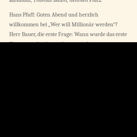
Kandidat, Thomas Baum, nehmen Platz.
Hans Pfaff: Guten Abend und herzlich
willkommen bei „Wer will Millionär werden“?
Herr Bauer, die erste Frage: Wann wurde das erste
Flugauto erfunden und von wem?
a) 2038, von General Motors in den USA
b) 2035, von BMW in Deutschland
c) 2010, von Ikea in Schweden
Thomas Baum: Ich tippe auf a.
Hans Pfaff: Richtig! Nächste Frage: Welche Partei
steht an der Spitze der Opposition und der