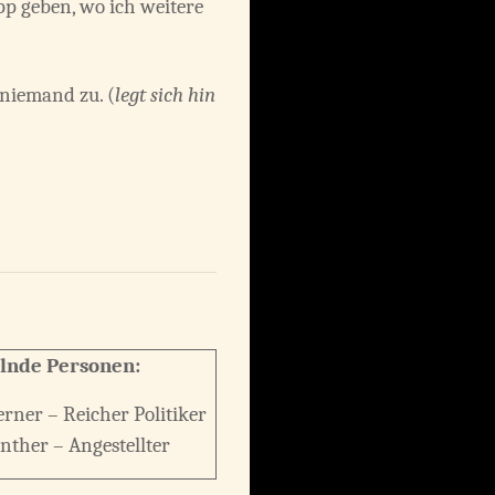
pp geben, wo ich weitere
 niemand zu. (
legt sich hin
lnde Personen:
rner – Reicher Politiker
nther – Angestellter