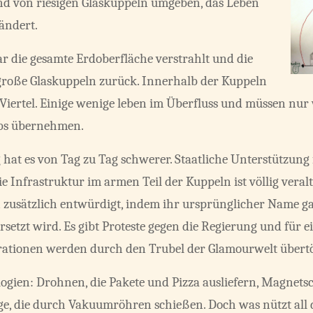
ind von riesigen Glaskuppeln umgeben, das Leben
ändert.
r die gesamte Erdoberfläche verstrahlt und die
große Glaskuppeln zurück. Innerhalb der Kuppeln
 Viertel. Einige wenige leben im Überfluss und müssen nur
obs übernehmen.
 hat es von Tag zu Tag schwerer. Staatliche Unterstützung 
Die Infrastruktur im armen Teil der Kuppeln ist völlig veral
zusätzlich entwürdigt, indem ihr ursprünglicher Name gan
etzt wird. Es gibt Proteste gegen die Regierung und für
rationen werden durch den Trubel der Glamourwelt übert
ologien: Drohnen, die Pakete und Pizza ausliefern, Magn
e, die durch Vakuumröhren schießen. Doch was nützt all 