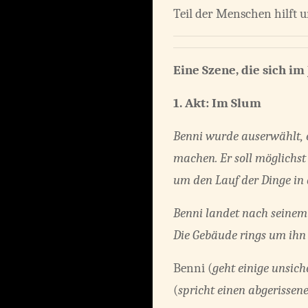
Teil der Menschen hilft 
Eine Szene, die sich i
1. Akt: Im Slum
Benni wurde auserwählt, e
machen. Er soll möglichst 
um den Lauf der Dinge in 
Benni landet nach seinem 
Die Gebäude rings um ihn 
Benni (
geht einige unsich
(
spricht einen abgerissene