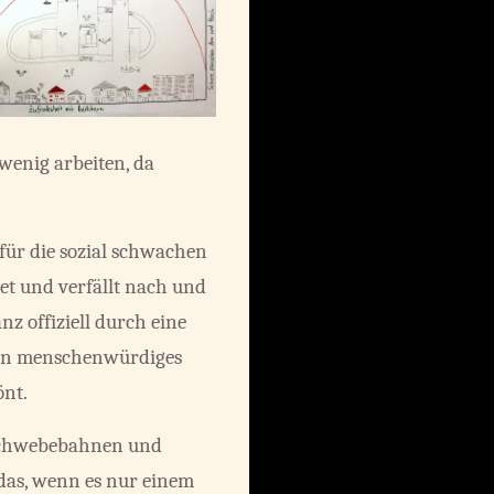
 wenig arbeiten, da
für die sozial schwachen
tet und verfällt nach und
z offiziell durch eine
 ein menschenwürdiges
önt.
etschwebebahnen und
das, wenn es nur einem