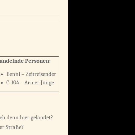
andelnde Personen:
Benni – Zeitreisender
C-104 – Armer Junge
ich denn hier gelandet?
der Straße?