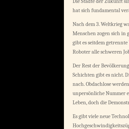
Die Städte der Zukunft s
hat sich fundamental ver
Nach dem 3. Weltkrieg wa
Menschen zogen sich in 
gibt es seitdem getrennte
Roboter alle schweren J
Der Rest der Bevölkerung
Schichten gibt es nicht. 
nach. Obdachlose werden 
unpersönliche Nummer ers
Leben, doch die Demonst
Es gibt viele neue Techn
Hochgeschwindigkeitszüg