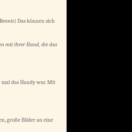
 Bennis
) Das können sich
n mit ihrer Hand, die das
r mal das Handy war. Mit
n, große Bilder an eine