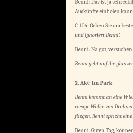
Benni: Das ist ja schrec
Auskünfte einholen kann
C-104: Gehen Sie am beste
und ignoriert Benni
)
Benni: Na gut, versuchen 
Benni geht auf die glänz
2. Akt: Im Park
Benni kommt an eine Wies
riesige Wolke von Drohnen
fliegen. Benni spricht ein
Benni: Guten Tag, können