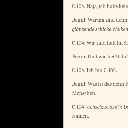
C-104: Naja, ich habe kei
Benni: Warum sind denn d
glänzende schicke Wolken
C-104: Wir sind halt im 
Benni: Und wie heißt du
C-104: Ich bin C-104.
Benni: Was ist das denn 
Menschen!
C-104 (
achselzuckend
): D
Namen.