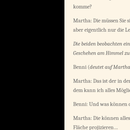
komme?
Martha: Die müssen Sie si
aber eigentlich nur die Le
Die beiden beobachten ein
Geschehen am Himmel zu b
Benni (
deutet auf Marth
Martha: Das ist der in d
dem kann ich alles Mögli
Benni: Und was können d
Martha: Die können alles
Fläche projizieren…