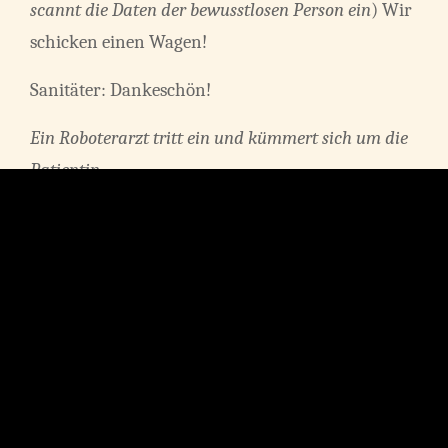
scannt die Daten der bewusstlosen Person ein
) Wir
schicken einen Wagen!
Sanitäter: Dankeschön!
Ein Roboterarzt tritt ein und kümmert sich um die
Patientin.
Roboterarzt (
zu Sanitäter
): Die Patientin hat den
Zusammenbruch überstanden und ist nun stabil.
Sie können jetzt übernehmen.
Sanitäter: Okay! Danke, Roboarzt!
Der Roboterarzt geht ab. Der Sanitäter stützt die
Patientin, die langsam aufsteht.