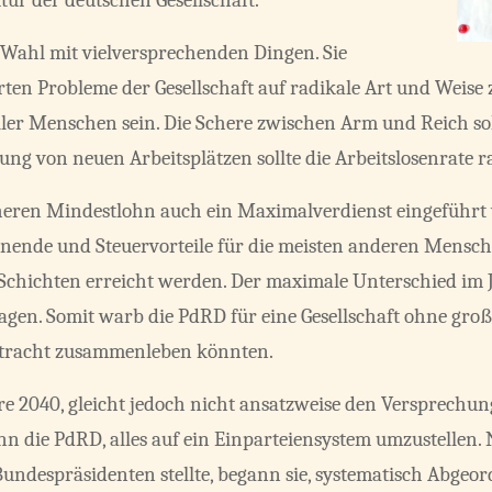
tur der deutschen Gesellschaft.
Wahl mit vielversprechenden Dingen. Sie
ierten Probleme der Gesellschaft auf radikale Art und Weise 
 aller Menschen sein. Die Schere zwischen Arm und Reich so
ung von neuen Arbeitsplätzen sollte die Arbeitslosenrate 
öheren Mindestlohn auch ein Maximalverdienst eingeführ
enende und Steuervorteile für die meisten anderen Mensche
hichten erreicht werden. Der maximale Unterschied im Ja
ragen. Somit warb die PdRD für eine Gesellschaft ohne gr
ntracht zusammenleben könnten.
hre 2040, gleicht jedoch nicht ansatzweise den Versprechun
 die PdRD, alles auf ein Einparteiensystem umzustellen.
ndespräsidenten stellte, begann sie, systematisch Abgeor