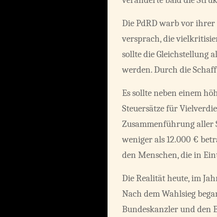
veränderte bald die Struk
Die PdRD warb vor ihrer 
versprach, die vielkritis
sollte die Gleichstellung
werden. Durch die Schaff
Es sollte neben einem h
Steuersätze für Vielverdi
Zusammenführung aller Sc
weniger als 12.000 € bet
den Menschen, die in Ei
Die Realität heute, im Ja
Nach dem Wahlsieg begann
Bundeskanzler und den Bu