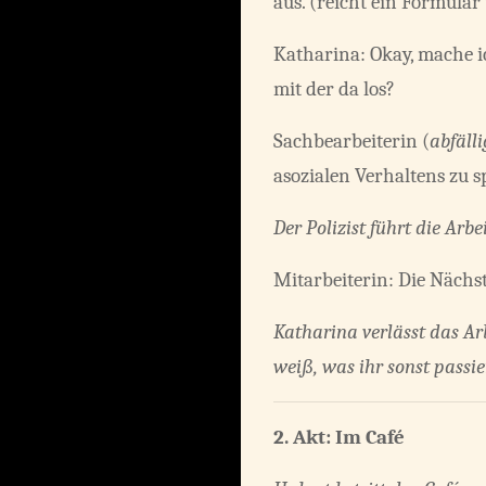
aus. (reicht ein Formula
Katharina: Okay, mache ic
mit der da los?
Sachbearbeiterin (
abfälli
asozialen Verhaltens zu 
Der Polizist führt die Arb
Mitarbeiterin: Die Nächste
Katharina verlässt das Ar
weiß, was ihr sonst passi
2. Akt: Im Café