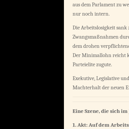
aus dem Parlament zu wer
nur noch intern.
Die Arbeitslosigkeit sank
Zwangsmaßnahmen durchge
dem drohen verpflichtend
Der Minimallohn reicht
Parteielite zugute.
Exekutive, Legislative u
Machterhalt der neuen Ei
Eine Szene, die sich i
1. Akt: Auf dem Arbeit