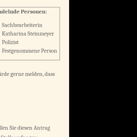
delnde Personen:
Sachbearbeiterin
Katharina Steinmeyer
Polizist
Festgenommene Person
würde gerne melden, dass
llen Sie diesen Antrag