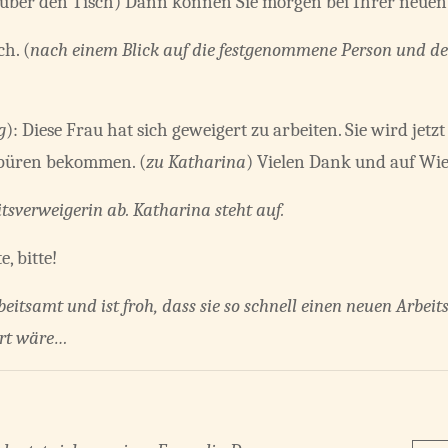
r über den Tisch) Dann können Sie morgen bei Ihrer neuen 
h. (
nach einem Blick auf die festgenommene Person und de
g
): Diese Frau hat sich geweigert zu arbeiten. Sie wird jet
spüren bekommen. (
zu Katharina
) Vielen Dank und auf Wi
eitsverweigerin ab. Katharina steht auf.
, bitte!
beitsamt und ist froh, dass sie so schnell einen neuen Arbe
ert wäre…