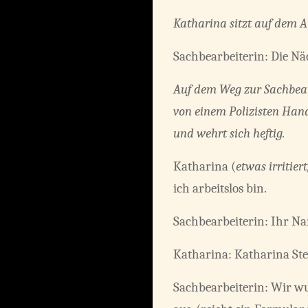
Katharina sitzt auf dem A
Sachbearbeiterin: Die Näc
Auf dem Weg zur Sachbear
von einem Polizisten Hand
und wehrt sich heftig.
Katharina (
etwas irritier
ich arbeitslos bin.
Sachbearbeiterin: Ihr N
Katharina: Katharina St
Sachbearbeiterin: Wir wur