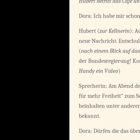
Hubert betritt das Café un
Dora: Ich habe mir schon 
Hubert (
zur Kellnerin
): A
neue Nachricht. Entschul
(
nach einem Blick auf das
der Bundesregierung! Ko
Handy ein Video
)
Sprecherin: Am Abend de
für mehr Freiheit“ zum Sc
beinhalten unter anderem
bekannt.
Dora: Dürfen die das übe