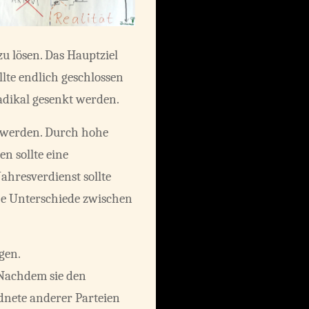
zu lösen. Das Hauptziel
llte endlich geschlossen
radikal gesenkt werden.
t werden. Durch hohe
n sollte eine
hresverdienst sollte
oße Unterschiede zwischen
gen.
 Nachdem sie den
dnete anderer Parteien