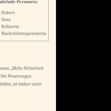
delnde Personen:
Hubert
Dora
Kellnerin
Nachrichtensprecherin
Namen „Mehr Sicherheit
t. Die Neuerungen
llen, ist bisher nicht