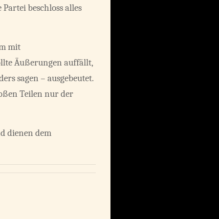
Partei beschloss alles
em mit
lte Äußerungen auffällt,
ders sagen – ausgebeutet.
ßen Teilen nur der
und dienen dem