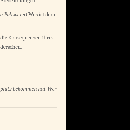
Stelle anfangen.
n Polizisten
) Was ist denn
zt die Konsequenzen ihres
edersehen.
itsplatz bekommen hat. Wer